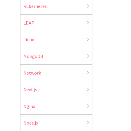
Kubernetes
LDAP
Linux
MongoDB
Network
Next.js
Nginx
Node.js