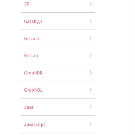
FP
Gatsby.js
Gitcoin
GitLab
GraphDB
GraphQL
Java
Javascript