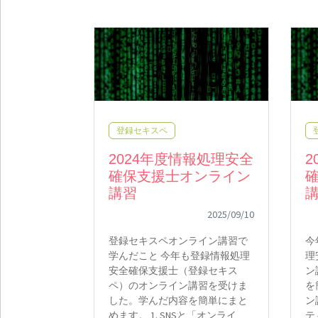
登録セキスペ
2024年度情報処理安全
2
確保支援士オンライン
講習
2025/09/10
登録セキスペオンライン講習で
今
学んだこと 今年も登録情報処理
理
安全確保支援士（登録セキス
ン
ペ）のオンライン講習を受けま
を
した。学んだ内容を簡単にまと
ン
めます。 1. SNSと「オンライ
テ