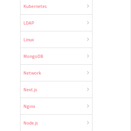
Kubernetes
LDAP
Linux
MongoDB
Network
Next.js
Nginx
Node.js