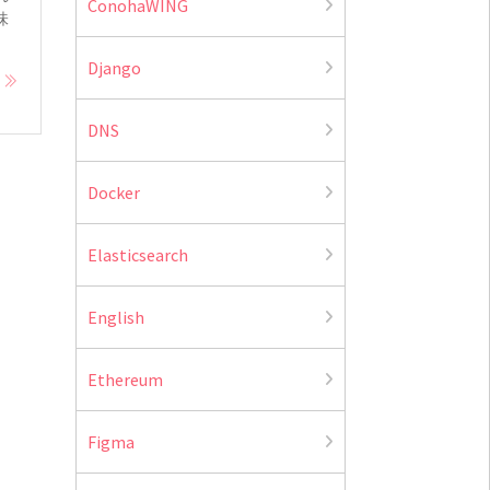
ConohaWING
味
Django
e
DNS
Docker
Elasticsearch
English
Ethereum
Figma