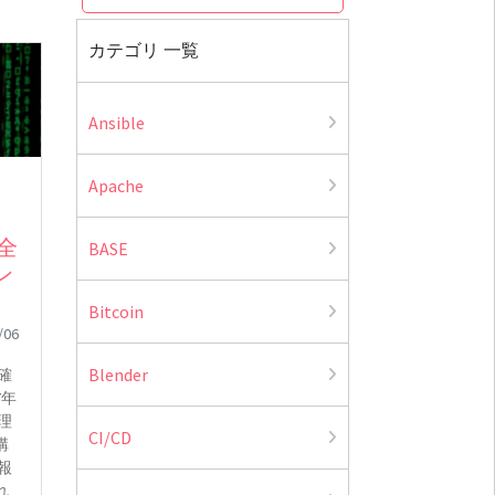
カテゴリ 一覧
Ansible
Apache
全
BASE
ン
Bitcoin
/06
Blender
確
7年
理
CI/CD
講
報
れ