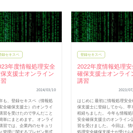
登録セキスペ
登録セキスペ
023年度情報処理安全
2022年度情報処理安
確保支援士オンライン
確保支援士オンライ
講習
講習
2024/03/10
2023/07
年も、登録セキスペ（情報処
はじめに 最初に情報処理安全
安全確保支援士）のオンライ
保支援士に登録してから、早
講習を受けたので学んだこと
程経ちました。 今年も情報処
簡単にまとめます。 オンライ
安全確保支援士のオンライン
講習では、企業内のセキュリ
習を受けました。 今回は、情
ィ管理に関するプレゼン形式
処理安全確保支援士が受けら