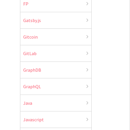
FP
Gatsby.js
Gitcoin
GitLab
GraphDB
GraphQL
Java
Javascript