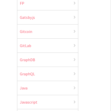
FP
Gatsby.js
Gitcoin
GitLab
GraphDB
GraphQL
Java
Javascript