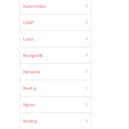
Kubernetes
LDAP
Linux
MongoDB
Network
Next.js
Nginx
Node.js