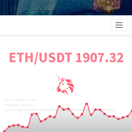
ETH/USDT 1907.32
BLOCK NUMBER: 25695443
TIMESTAMP: 1786013711
HASH: 0X796EE122BA3EA9170D32FC6BD92C67AE2B5D3A791B0DFFA5A59C10EDAADEDCBD