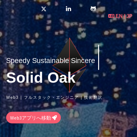
EN
|
JP
S
p
e
e
d
y
S
u
s
t
a
i
n
a
b
l
e
S
i
n
c
e
r
e
S
o
l
i
d
O
a
k
Web3 | フルスタック・エンジニア | 技術翻訳
Web3アプリへ移動