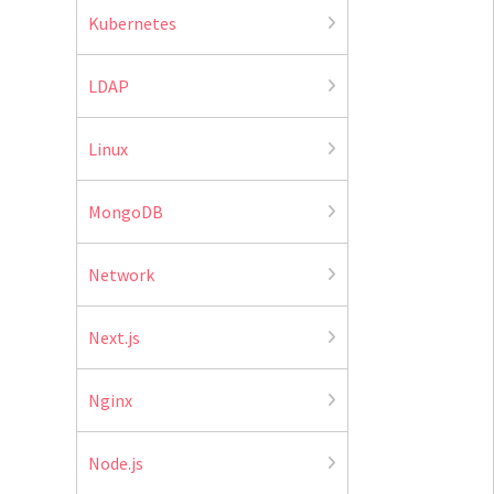
Kubernetes
LDAP
Linux
MongoDB
Network
Next.js
Nginx
Node.js