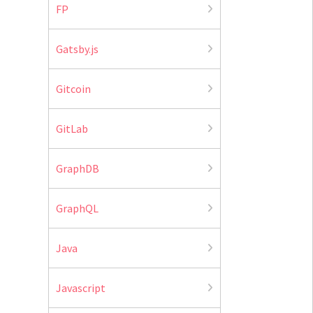
FP
Gatsby.js
Gitcoin
GitLab
GraphDB
GraphQL
Java
Javascript