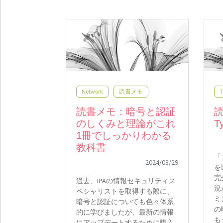
Network
読書メモ
T
読書メモ：暗号と認証
のしくみと理論がこれ
T
1冊でしっかりわかる
教科書
「
2024/03/29
を
完
過去、IPAの情報セキュリティス
況
ペシャリストを取得する際に、
ミ
暗号と認証についても色々体系
の
的に学びましたが、最新の情報
も
にアップデートするために購入