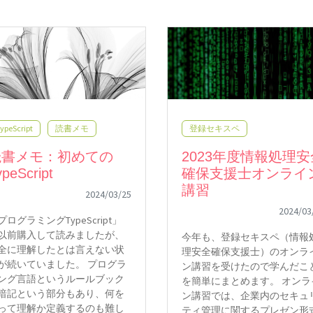
登録セキスペ
ypeScript
読書メモ
2023年度情報処理安
読書メモ：初めての
確保支援士オンライ
ypeScript
講習
2024/03/25
2024/03
プログラミングTypeScript」
以前購入して読みましたが、
今年も、登録セキスペ（情報
全に理解したとは言えない状
理安全確保支援士）のオンラ
が続いていました。 プログラ
ン講習を受けたので学んだこ
ング言語というルールブック
を簡単にまとめます。 オンラ
暗記という部分もあり、何を
ン講習では、企業内のセキュ
って理解か定義するのも難し
ティ管理に関するプレゼン形