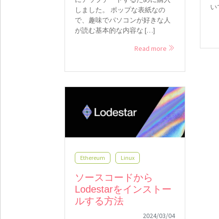
い
しました。 ポップな表紙なの
で、趣味でパソコンが好きな人
が読む基本的な内容な […]
Read more
Ethereum
Linux
ソースコードから
Lodestarをインストー
ルする方法
2024/03/04