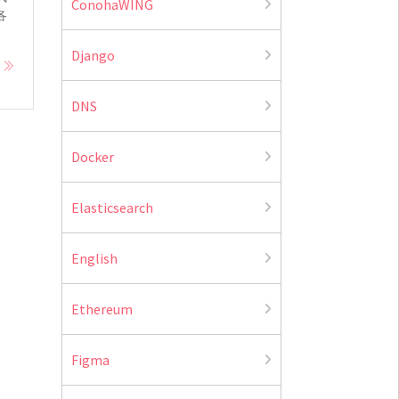
ConohaWING
各
Django
e
DNS
Docker
Elasticsearch
English
Ethereum
Figma