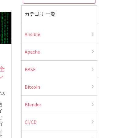
カテゴリ 一覧
Ansible
Apache
全
BASE
ン
Bitcoin
/10
Blender
処
イ
と
CI/CD
イ
リ
式