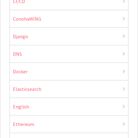
CI/CD
ConohaWING
Django
DNS
Docker
Elasticsearch
English
Ethereum