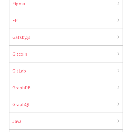
Figma
FP
Gatsby.js
Gitcoin
GitLab
GraphDB
GraphQL
Java