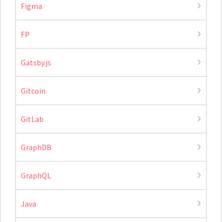
Figma
FP
Gatsby.js
Gitcoin
GitLab
GraphDB
GraphQL
Java