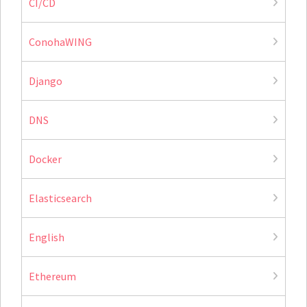
CI/CD
ConohaWING
Django
DNS
Docker
Elasticsearch
English
Ethereum