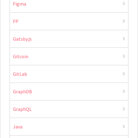
Figma
FP
Gatsby.js
Gitcoin
GitLab
GraphDB
GraphQL
Java