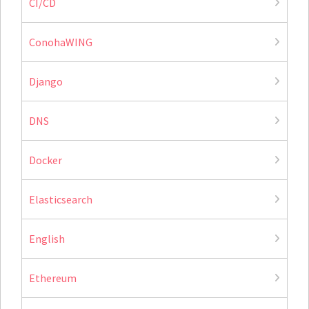
CI/CD
ConohaWING
Django
DNS
Docker
Elasticsearch
English
Ethereum