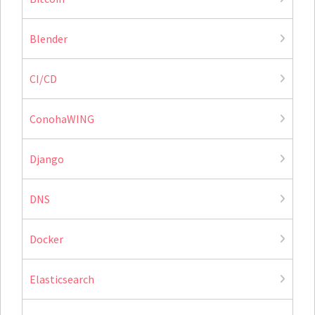
Blender
CI/CD
ConohaWING
Django
DNS
Docker
Elasticsearch