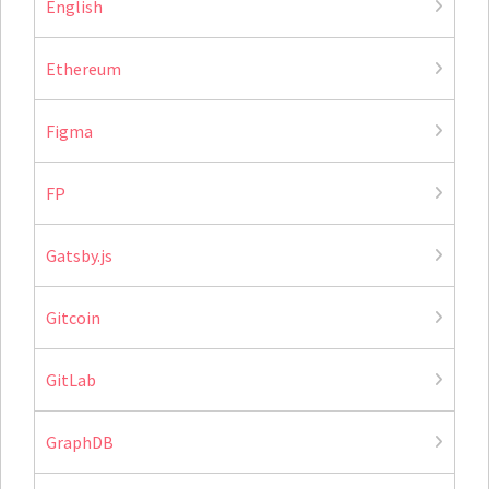
English
Ethereum
Figma
FP
Gatsby.js
Gitcoin
GitLab
GraphDB