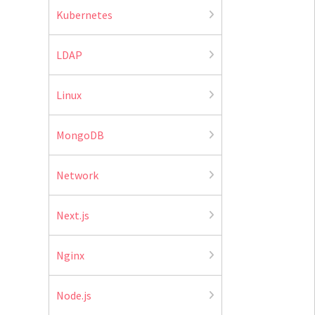
Kubernetes
LDAP
Linux
MongoDB
Network
Next.js
Nginx
Node.js