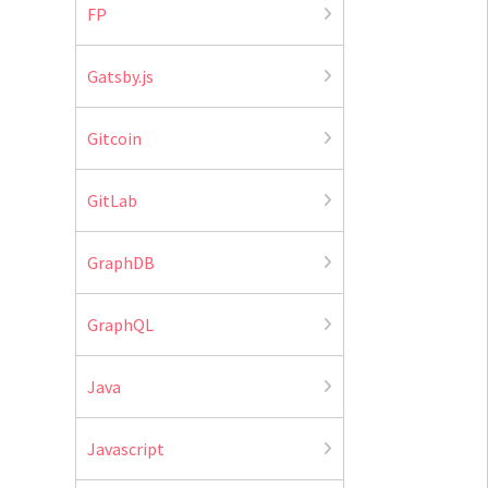
FP
Gatsby.js
Gitcoin
GitLab
GraphDB
GraphQL
Java
Javascript