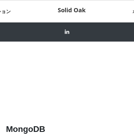
Solid Oak
ション
MongoDB