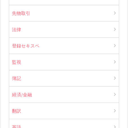
先物取引
法律
登録セキスペ
監視
簿記
経済/金融
翻訳
英語