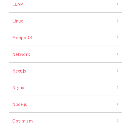
LDAP
Linux
MongoDB
Network
Next.js
Nginx
Node.js
Optimism