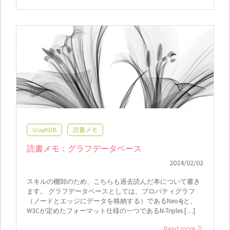
GraphDB
読書メモ
読書メモ：グラフデータベース
2024/02/02
スキルの棚卸のため、こちらも過去読んだ本について書き
ます。 グラフデータベースとしては、プロパティグラフ
（ノードとエッジにデータを格納する）であるNeo4jと、
W3Cが定めたフォーマット仕様の一つであるN-Triples […]
Read more