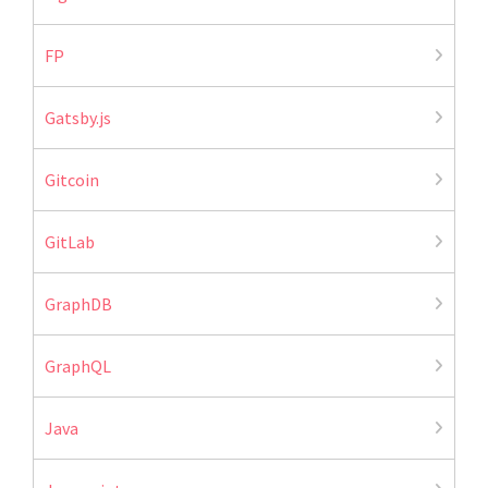
FP
Gatsby.js
Gitcoin
GitLab
GraphDB
GraphQL
Java