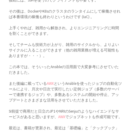
接続には、SSHを使うのでクライアントも不要です。
その後は、DockerやK8sのクラスタのランタイムにして稼働させれ
ば本番環境の稼働も終わりというわけです (IaC) 。
上手くやれば、雑用から解放され、よりエンジニアリングに時間
を割くことができます。
そしてチームも技術力が上がり、雑用のサイクルから、よりよい
サイクルに入ることができます（他の雑用業務が増える可能性も
ありますが・・・）。
この本では、そういったAnsibleの活用面で大変参考にさせていた
だきました。
また後編に載っている
AWX
というAnsibleを使ったジョブの自動化ツ
ールにより、月次や日次で実行したい定例ジョブ（多数のサーバ
ーで連携するジョブ）や、多数あるシステムの開始や停止、アッ
プデートとさまざまな活用をさせていただきました。
SI前提で商用だと日立のJP1やNRIのSenjuのようなハイエンドなサ
ービスがあると思いますが、
AWX
でジョブネットも作成可能です。
最近は、書籍が更新され、最近は「基礎編」と「クックブック」