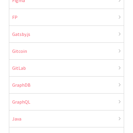
Figma
FP
Gatsby.js
Gitcoin
GitLab
GraphDB
GraphQL
Java