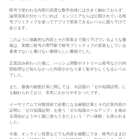
暗号で使われる内部の高度な数学自体には大きく触れておらず、
論理演算が分かっていれば、エンジニアならば公開されている暗
号プリミティブを使ってアプリで実装できるレベルに掘り下げて
あります。
このように抽象的な内容とその実装まで掘り下げているような書
籍は、実際に暗号の専門家で暗号プリミティブの実装もしている
著者でないと書けない素晴らしい書籍でした。
正直読み終わった後に、ハッシュ関数やストリーム暗号などの内
部処理など知らなかった内容がかなり多く恥ずかしくなるレベル
でした。
また、最後の秘密計算に関しては、今話題の「ゼロ知識証明」に
も触れられており、非常にわかりやすかったです。
イーサリアムで分散技術で必要になる秘密計算とその計算内容の
証明に「ゼロ知識証明」を使う「ゼロ知識ロールアップ」を進め
る理由がようやく腹に落ちてきたという「アハ体験」も得られま
した。
今後、オンライン投票などでも内容を秘匿にでき、暗号のまま計