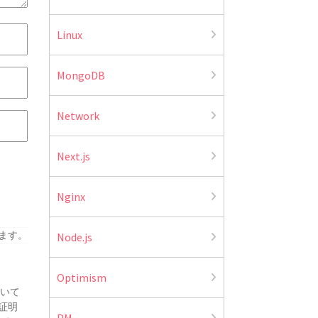
Linux
MongoDB
Network
Next.js
Nginx
ます。
Node.js
Optimism
ついて
証明
PM