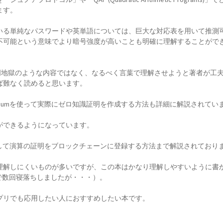
ます。
いる単純なパスワードや英単語については、巨大な対応表を用いて推測
不可能という意味でより暗号強度が高いことも明確に理解することがで
明地獄のような内容ではなく、なるべく言葉で理解させようと著者が工
ば難なく読めると思います。
circumを使って実際にゼロ知識証明を作成する方法も詳細に解説されてい
ができるようになっています。
トとして演算の証明をブロックチェーンに登録する方法まで解説されており
理解しにくいものが多いですが、この本はかなり理解しやすいように書
で数回寝落ちしましたが・・・）。
プリでも応用したい人におすすめしたい本です。