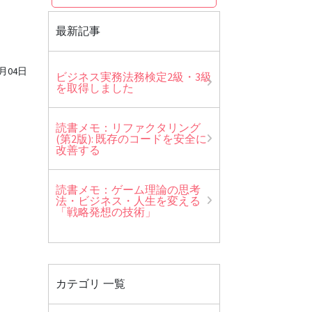
最新記事
4月04日
ビジネス実務法務検定2級・3級
を取得しました
読書メモ：リファクタリング
(第2版): 既存のコードを安全に
改善する
読書メモ：ゲーム理論の思考
法・ビジネス・人生を変える
「戦略発想の技術」
カテゴリ 一覧