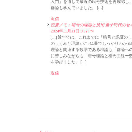
入門」を通して最近の暗号技術を再確認し
群論も学んでいました。 […]
返信
読書メモ：暗号の理論と技術 量子時代のセキュリテ
2024年11月11日 9:37 PM
[…] 近年では、これまでに「暗号と認証
のしくみと理論がこれ1冊でしっかりわか
理論と関連する数学である群論も「群論へ
に苦しみながらも「暗号理論と楕円曲線ー
を学びました。 […]
返信