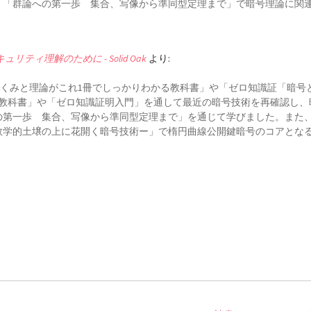
、「群論への第一歩 集合、写像から準同型定理まで」で暗号理論に関
ィ理解のために - Solid Oak
より:
のしくみと理論がこれ1冊でしっかりわかる教科書」や「ゼロ知識証「暗号
る教科書」や「ゼロ知識証明入門」を通して最近の暗号技術を再確認し、
の第一歩 集合、写像から準同型定理まで」を通じて学びました。また
数学的土壌の上に花開く暗号技術ー」で楕円曲線公開鍵暗号のコアとな