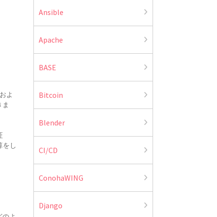
Ansible
Apache
BASE
およ
Bitcoin
きま
Blender
証
算をし
CI/CD
ConohaWING
Django
でどのよ