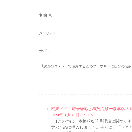
名前
※
メール
※
サイト
次回のコメントで使用するためブラウザーに自分の名前
読書メモ：暗号理論と楕円曲線ー数学的土壌の上に
2024年10月28日 6:45 PM
[…] この本は、本格的な暗号理論に関す
学ぶために購入しました。事前に、「暗号