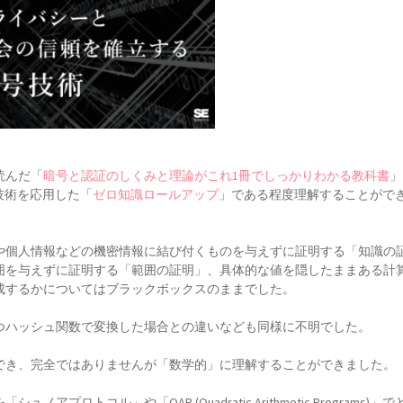
読んだ「
暗号と認証のしくみと理論がこれ1冊でしっかりわかる教科書
」
技術を応用した「
ゼロ知識ロールアップ
」である程度理解することがで
や個人情報などの機密情報に結び付くものを与えずに証明する「知識の
囲を与えずに証明する「範囲の証明」、具体的な値を隠したままある計
成するかについてはブラックボックスのままでした。
つハッシュ関数で変換した場合との違いなども同様に不明でした。
でき、完全ではありませんが「数学的」に理解することができました。
トコル」や「QAP (Quadratic Arithmetic Programs)」