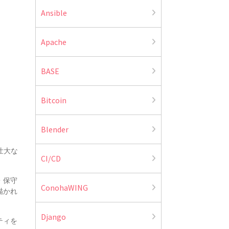
Ansible
Apache
BASE
Bitcoin
Blender
壮大な
CI/CD
・保守
ConohaWING
描かれ
Django
ティを