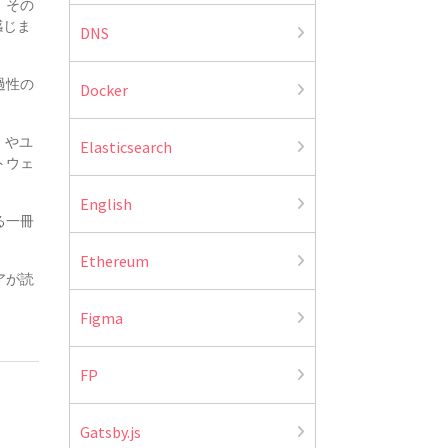
、その
感じま
DNS
過性の
Docker
。
）やユ
Elasticsearch
トウェ
English
る一冊
Ethereum
アが読
Figma
FP
Gatsby.js