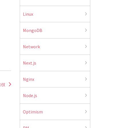
Linux
MongoDB
Network
Next.js
Nginx
の技
Node.js
Optimism
PM