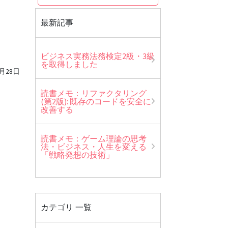
最新記事
ビジネス実務法務検定2級・3級
を取得しました
7月28日
読書メモ：リファクタリング
(第2版): 既存のコードを安全に
改善する
読書メモ：ゲーム理論の思考
法・ビジネス・人生を変える
「戦略発想の技術」
カテゴリ 一覧