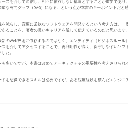
ェースを介して通信し、相互に依存しない構造とすることが重要であり
環な有向グラフ（DAG）になる、という点が本書のキーポイントだと
性を減らし、変更に柔軟なソフトウェアを開発するという考え方は、一
であることを、著者の長いキャリアを通して伝えているのだと思います
最新のWeb技術に依存するのではなく、エンティティ（ビジネスルール
ースを介してアクセスすることで、再利用性が高く、保守しやすいソフ
ました。
ンも多いですが、本書は改めてアーキテクチャの重要性を考えさせられ
ードを想像できるスキルは必要ですが、ある程度経験を積んだエンジニ