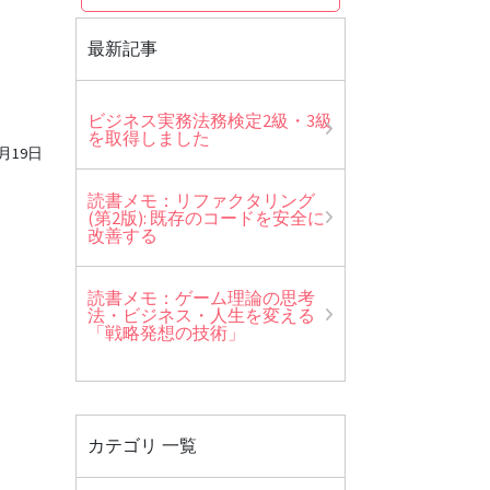
最新記事
ビジネス実務法務検定2級・3級
を取得しました
1月19日
読書メモ：リファクタリング
(第2版): 既存のコードを安全に
改善する
読書メモ：ゲーム理論の思考
法・ビジネス・人生を変える
「戦略発想の技術」
カテゴリ 一覧