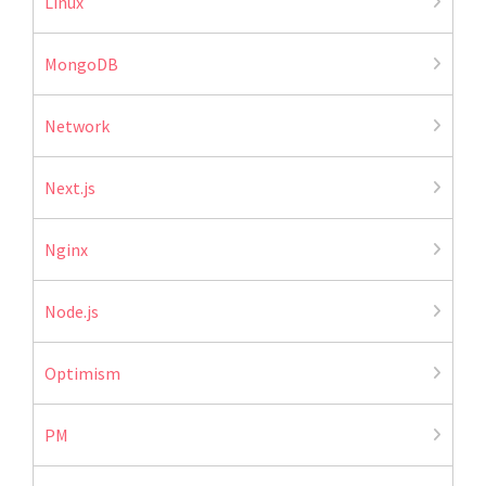
Linux
MongoDB
Network
Next.js
Nginx
Node.js
Optimism
PM