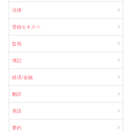
法律
登録セキスペ
監視
簿記
経済/金融
翻訳
英語
要約