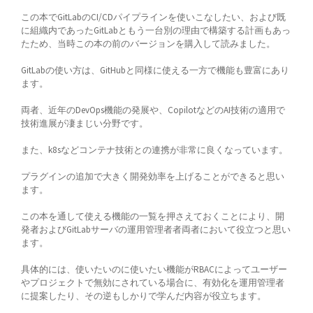
この本でGitLabのCI/CDパイプラインを使いこなしたい、および既
に組織内であったGitLabともう一台別の理由で構築する計画もあっ
たため、当時この本の前のバージョンを購入して読みました。
GitLabの使い方は、GitHubと同様に使える一方で機能も豊富にあり
ます。
両者、近年のDevOps機能の発展や、CopilotなどのAI技術の適用で
技術進展が凄まじい分野です。
また、k8sなどコンテナ技術との連携が非常に良くなっています。
プラグインの追加で大きく開発効率を上げることができると思い
ます。
この本を通して使える機能の一覧を押さえておくことにより、開
発者およびGitLabサーバの運用管理者者両者において役立つと思い
ます。
具体的には、使いたいのに使いたい機能がRBACによってユーザー
やプロジェクトで無効にされている場合に、有効化を運用管理者
に提案したり、その逆もしかりで学んだ内容が役立ちます。