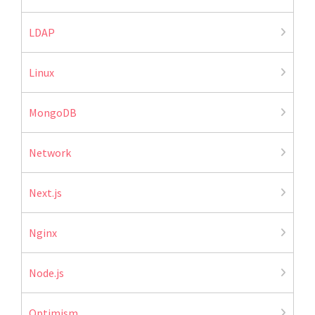
LDAP
Linux
MongoDB
Network
Next.js
Nginx
Node.js
Optimism