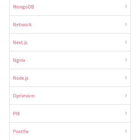
MongoDB
Network
Next.js
Nginx
Node.js
Optimism
PM
Postfix