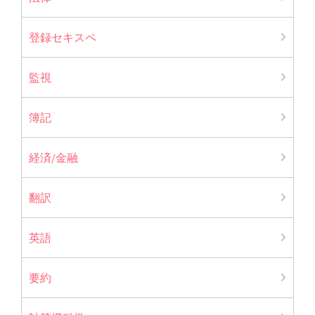
登録セキスペ
監視
簿記
経済/金融
翻訳
英語
要約