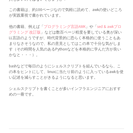
この書籍は、約100ページなので気軽に読めて、awkの使いどころ
が実践重視で書かれています。
他の書籍、例えば「
プログラミング言語AWK
」や「
sed & awkプロ
グラミング 改訂版
」などは数百ページ程度を要している奥が深い
LL言語のようですが、時代背景的に恐らく本格的に使うこともあ
まりなさそうなので、私の意見としてはこの本で十分な気がしま
す（その時間を人気のあるPythonなどを本格的に学んだ方が良い
かなと・・・）。
bashなどで毎日のようにシェルスクリプトを組んでいるなら、こ
の本をヒントにして、linuxに当たり前のように入っているawkを使
い記述を減らすことがきるようになると思います。
シェルスクリプトを書くことが多いインフラエンジニアにおすす
めの一冊です。