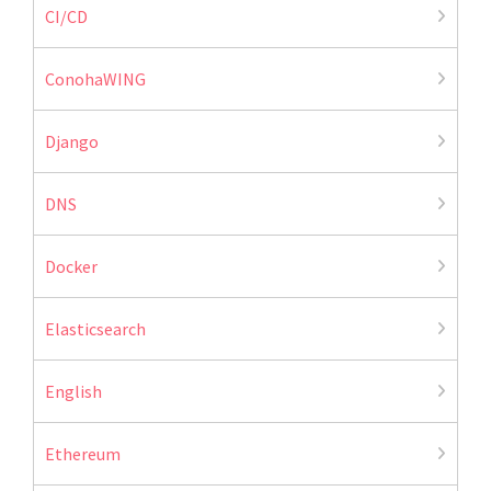
CI/CD
ConohaWING
Django
DNS
Docker
Elasticsearch
English
Ethereum