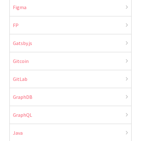
Figma
FP
Gatsby.js
Gitcoin
GitLab
GraphDB
GraphQL
Java