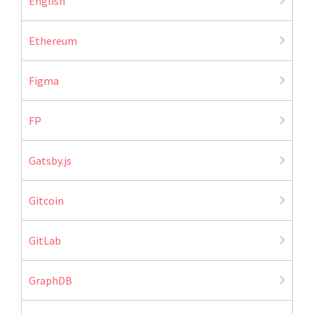
English
Ethereum
Figma
FP
Gatsby.js
Gitcoin
GitLab
GraphDB