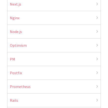
Next.js
Nginx
Node.js
Optimism
PM
Postfix
Prometheus
Rails