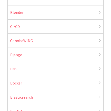
Blender
CI/CD
ConohaWING
Django
DNS
Docker
Elasticsearch