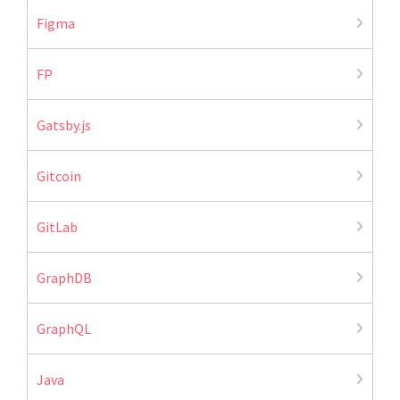
Figma
FP
Gatsby.js
Gitcoin
GitLab
GraphDB
GraphQL
Java