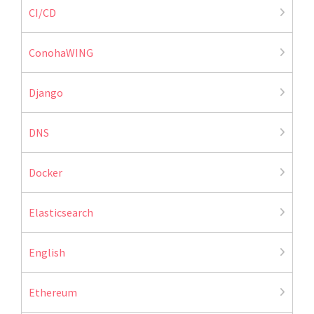
CI/CD
ConohaWING
Django
DNS
Docker
Elasticsearch
English
Ethereum