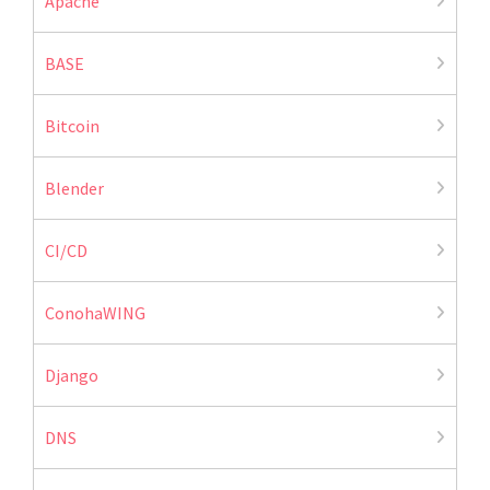
Apache
BASE
Bitcoin
Blender
CI/CD
ConohaWING
Django
DNS