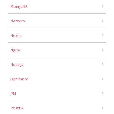
MongoDB
Network
Next.js
Nginx
Node.js
Optimism
PM
Postfix