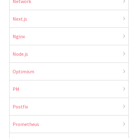
Network
Next.js
Nginx
Node.js
Optimism
PM
Postfix
Prometheus