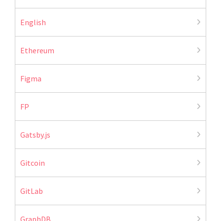
English
Ethereum
Figma
FP
Gatsby.js
Gitcoin
GitLab
GraphDB