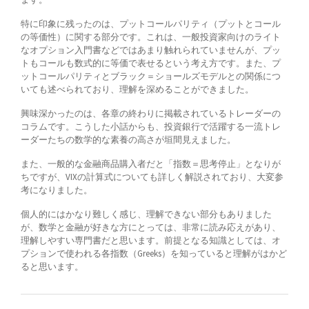
特に印象に残ったのは、プットコールパリティ（プットとコール
の等価性）に関する部分です。これは、一般投資家向けのライト
なオプション入門書などではあまり触れられていませんが、プッ
トもコールも数式的に等価で表せるという考え方です。また、プ
ットコールパリティとブラック＝ショールズモデルとの関係につ
いても述べられており、理解を深めることができました。
興味深かったのは、各章の終わりに掲載されているトレーダーの
コラムです。こうした小話からも、投資銀行で活躍する一流トレ
ーダーたちの数学的な素養の高さが垣間見えました。
また、一般的な金融商品購入者だと「指数＝思考停止」となりが
ちですが、VIXの計算式についても詳しく解説されており、大変参
考になりました。
個人的にはかなり難しく感じ、理解できない部分もありました
が、数学と金融が好きな方にとっては、非常に読み応えがあり、
理解しやすい専門書だと思います。前提となる知識としては、オ
プションで使われる各指数（Greeks）を知っていると理解がはかど
ると思います。