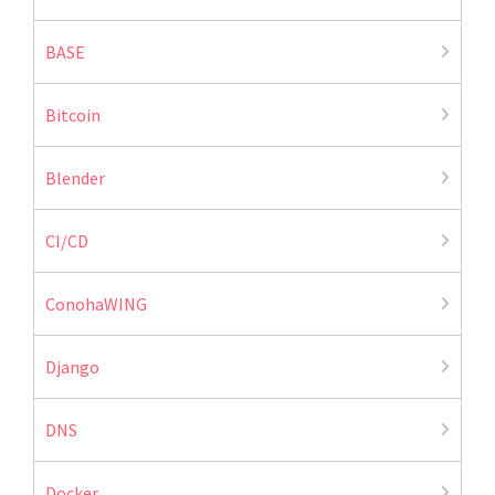
BASE
Bitcoin
Blender
CI/CD
ConohaWING
Django
DNS
Docker