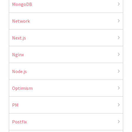
MongoDB
Network
Next.js
Nginx
Node.js
Optimism
PM
Postfix