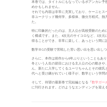
本巻では、タイトルにもなっているポアンカレ予
めかもしれません。
それでも内容は非常に充実しており、ケーニヒス
非ユークリッド幾何学、多様体、微分方程式、熱
た。
特に印象的だったのは、主人公が高校受験のため
く構成です。また、4次元のサイコロなど、3次
得ることができ、非常に楽しく、あっという間に
数学ⅢCの受験で苦戦した苦い思い出を思い出し
さらに、本作は前作から6年ぶりということもあ
冬という人生の節目における主人公の心の動きや
ん、新たに入学してくるユーリちゃんとその彼氏
代へと受け継がれていく様子が、数学という学問
そして、待望の最新巻で完結編となる『
数学ガー
に刊行されます。どのようなエンディングを迎え