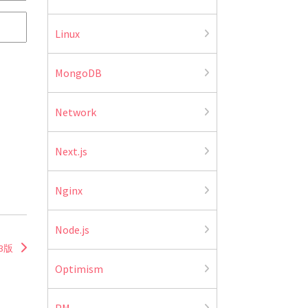
Linux
MongoDB
Network
Next.js
Nginx
Node.js
3版
Optimism
PM