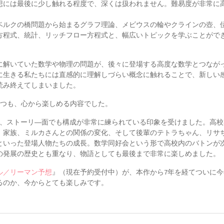
想には最後に少し触れる程度で、深くは扱われません。難易度が非常に
ベルクの橋問題から始まるグラフ理論、メビウスの輪やクラインの壺、
方程式、統計、リッチフロー方程式と、幅広いトピックを学ぶことがで
に解いていた数学や物理の問題が、後々に登場する高度な数学とつなが
元に生きる私たちには直感的に理解しづらい概念に触れることで、新しい
読み終えてしまいました。
つつも、心から楽しめる内容でした。
り、ストーリ―面でも構成が非常に練られている印象を受けました。高校
、家族、ミルカさんとの関係の変化、そして後輩のテトラちゃん、リサ
といった登場人物たちの成長。数学同好会という形で高校内のバトンが
の発展の歴史とも重なり、物語としても最後まで非常に楽しめました。
ル／リーマン予想
』（現在予約受付中）が、本作から7年を経てついに今
るのか、今からとても楽しみです。