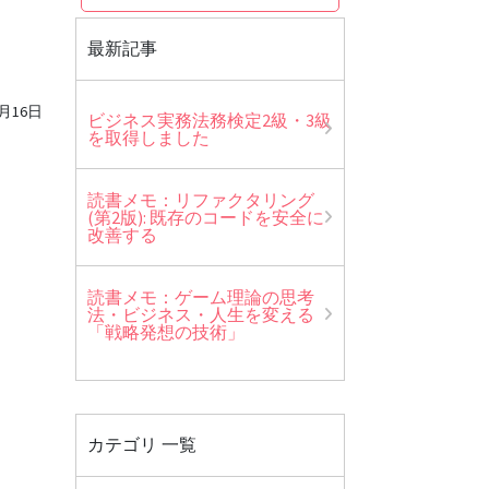
最新記事
5月16日
ビジネス実務法務検定2級・3級
を取得しました
読書メモ：リファクタリング
(第2版): 既存のコードを安全に
改善する
読書メモ：ゲーム理論の思考
法・ビジネス・人生を変える
「戦略発想の技術」
カテゴリ 一覧