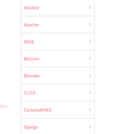
Ansible
Apache
BASE
Bitcoin
Blender
CI/CD
カレ
ConohaWING
Django