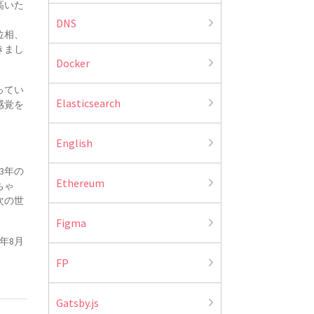
高いた
DNS
位相、
きまし
Docker
ってい
Elasticsearch
感覚を
English
3年の
Ethereum
ちゃ
次の世
Figma
年8月
FP
Gatsby.js