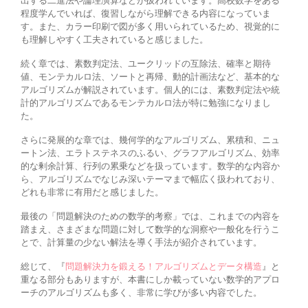
出する二進法や論理演算などが扱われています。高校数学をある
程度学んでいれば、復習しながら理解できる内容になっていま
す。また、カラー印刷で図が多く用いられているため、視覚的に
も理解しやすく工夫されていると感じました。
続く章では、素数判定法、ユークリッドの互除法、確率と期待
値、モンテカルロ法、ソートと再帰、動的計画法など、基本的な
アルゴリズムが解説されています。個人的には、素数判定法や統
計的アルゴリズムであるモンテカルロ法が特に勉強になりまし
た。
さらに発展的な章では、幾何学的なアルゴリズム、累積和、ニュ
ートン法、エラトステネスのふるい、グラフアルゴリズム、効率
的な剰余計算、行列の累乗などを扱っています。数学的な内容か
ら、アルゴリズムでなじみ深いテーマまで幅広く扱われており、
どれも非常に有用だと感じました。
最後の「問題解決のための数学的考察」では、これまでの内容を
踏まえ、さまざまな問題に対して数学的な洞察や一般化を行うこ
とで、計算量の少ない解法を導く手法が紹介されています。
総じて、『
問題解決力を鍛える！アルゴリズムとデータ構造
』と
重なる部分もありますが、本書にしか載っていない数学的アプロ
ーチのアルゴリズムも多く、非常に学びが多い内容でした。