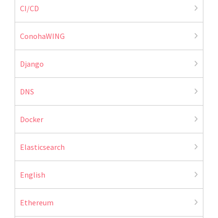
CI/CD
ConohaWING
Django
DNS
Docker
Elasticsearch
English
Ethereum