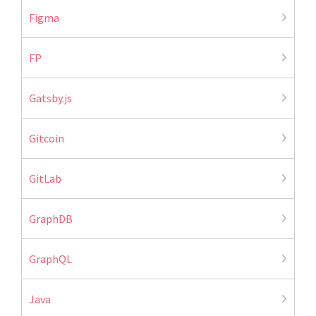
Figma
FP
Gatsby.js
Gitcoin
GitLab
GraphDB
GraphQL
Java